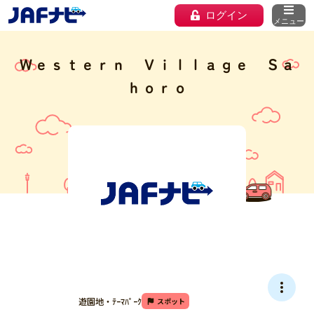
ログイン
メニュー
Ｗｅｓｔｅｒｎ Ｖｉｌｌａｇｅ Ｓａ
ｈｏｒｏ
遊園地・ﾃｰﾏﾊﾟｰｸ
スポット