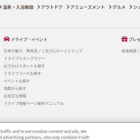
温泉・入浴施設
アウトドア
アミューズメント
グルメ
シ
ドライブ・イベント
プレ
日本の魅力、再発見／ごきげんロードトリップ
各地域発
ドライブスタンプラリー
おでかけスポットを探す
ドライブコースを探す
イベントを探す
地図から探す
お役立ち情報
ドライブ情報ページ操作マニュアル
 traffic and to personalize content and ads. We
提携をご検討の方へ
|
JAFホームページ
|
Do Not Sell or Share My Personal Info
nd advertising partners, who may combine it with