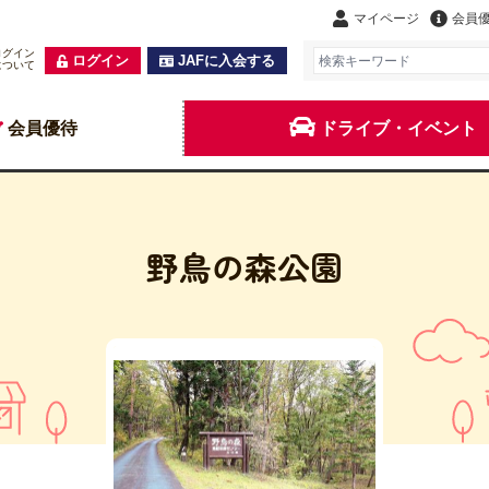
マイページ
会員
ログイン
ログイン
JAFに入会する
について
会員優待
ドライブ・イベント
野鳥の森公園