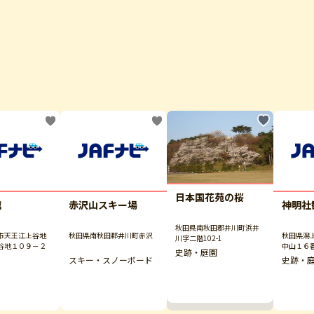
日本国花苑の桜
館
赤沢山スキー場
神明社
秋田県南秋田郡井川町浜井
市天王江上谷地
秋田県南秋田郡井川町赤沢
秋田県潟
川字二階102-1
谷地１０９－２
中山１６
史跡・庭園
スキー・スノーボード
史跡・