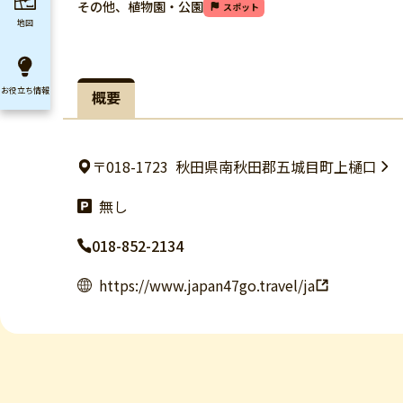
その他、植物園・公園
スポット
地図
お役立ち
情報
概要
〒018-1723
秋田県南秋田郡五城目町上樋口
無し
018-852-2134
https://www.japan47go.travel/ja