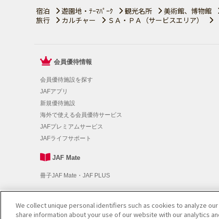
宿泊
遊園地・ﾃｰﾏﾊﾟｰｸ
観光名所
美術館、博物館
旅行
カルチャー
ＳＡ・ＰＡ（サービスエリア）
会員優待情報
会員優待施設を探す
JAFアプリ
新規優待施設
海外で使える会員優待サービス
JAFプレミアムサービス
JAFライフサポート
JAF Mate
冊子JAF Mate・JAF PLUS
We collect unique personal identifiers such as cookies to analyze our
利用規約
|
個人情報の取り扱いについて
|
会員優待サービスの
share information about your use of our website with our analytics a