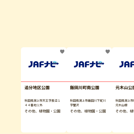
追分地区公園
飯田川町南公園
元木山公
秋田県潟上市天王字長沼１
秋田県潟上市飯田川下虻川
秋田県潟上市
４４番地１外
字蟹沢
元木山根
その他、植物園・公園
その他、植物園・公園
その他、植