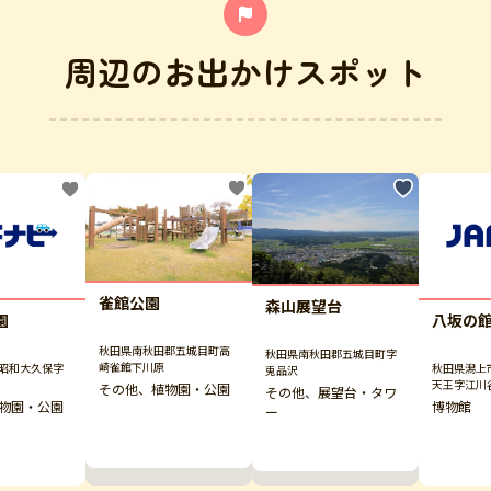
周辺のお出かけスポット
雀館公園
森山展望台
園
八坂の
秋田県南秋田郡五城目町高
秋田県南秋田郡五城目町字
崎雀館下川原
昭和大久保字
秋田県潟上
兎品沢
天王字江川
その他、植物園・公園
その他、展望台・タワ
物園・公園
博物館
ー