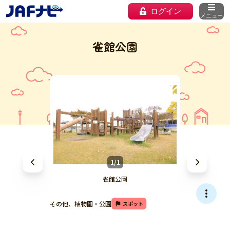
ログイン
メニュー
雀館公園
1/1
雀館公園
その他、植物園・公園
スポット