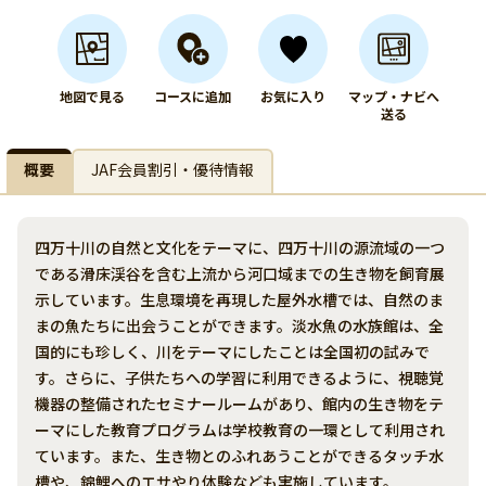
地図で見る
コースに追加
お気に入り
マップ・ナビへ
送る
概要
JAF会員割引・優待情報
四万十川の自然と文化をテーマに、四万十川の源流域の一つ
である滑床渓谷を含む上流から河口域までの生き物を飼育展
示しています。生息環境を再現した屋外水槽では、自然のま
まの魚たちに出会うことができます。淡水魚の水族館は、全
国的にも珍しく、川をテーマにしたことは全国初の試みで
す。さらに、子供たちへの学習に利用できるように、視聴覚
機器の整備されたセミナールームがあり、館内の生き物をテ
ーマにした教育プログラムは学校教育の一環として利用され
ています。また、生き物とのふれあうことができるタッチ水
槽や、錦鯉へのエサやり体験なども実施しています。