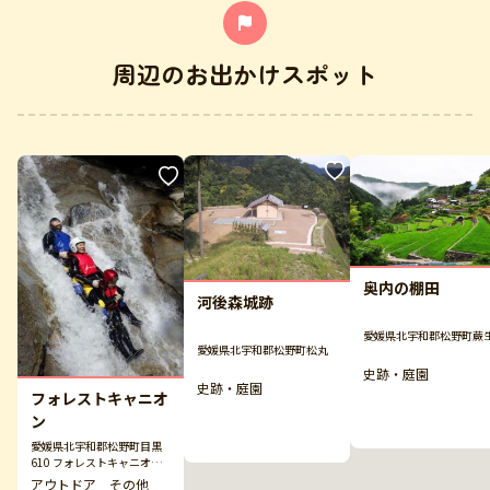
周辺のお出かけスポット
奥内の棚田
河後森城跡
愛媛県北宇和郡松野町蕨
愛媛県北宇和郡松野町松丸
史跡・庭園
史跡・庭園
フォレストキャニオ
ン
愛媛県北宇和郡松野町目黒
610 フォレストキャニオン
滑床ベース
アウトドア その他