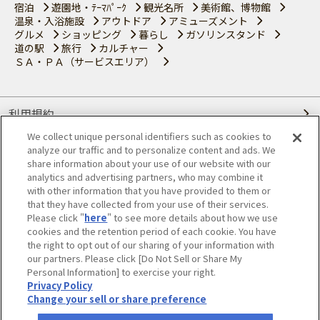
宿泊
遊園地・ﾃｰﾏﾊﾟｰｸ
観光名所
美術館、博物館
温泉・入浴施設
アウトドア
アミューズメント
グルメ
ショッピング
暮らし
ガソリンスタンド
道の駅
旅行
カルチャー
ＳＡ・ＰＡ（サービスエリア）
利用規約
We collect unique personal identifiers such as cookies to
個人情報の取り扱いについて
analyze our traffic and to personalize content and ads. We
share information about your use of our website with our
会員優待サービスの提携をご検討の方へ
analytics and advertising partners, who may combine it
with other information that you have provided to them or
that they have collected from your use of their services.
JAFホームページ
Please click "
here
" to see more details about how we use
cookies and the retention period of each cookie. You have
© JAPAN AUTOMOBILE FEDERATION. All rights reserved.
the right to opt out of our sharing of your information with
our partners. Please click [Do Not Sell or Share My
Personal Information] to exercise your right.
Privacy Policy
Change your sell or share preference