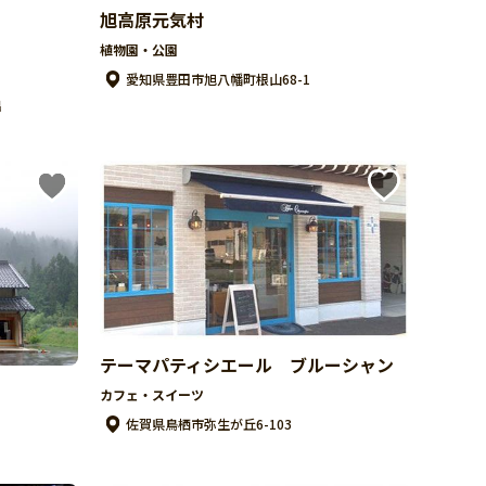
旭高原元気村
植物園・公園
愛知県豊田市旭八幡町根山68-1
出
テーマパティシエール ブルーシャン
カフェ・スイーツ
佐賀県鳥栖市弥生が丘6-103
５