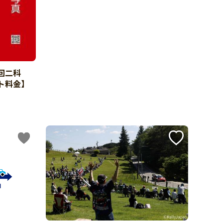
回二科
ト料金】