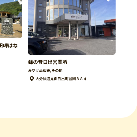
田岬はな
蜂の音日出営業所
1
みやげ品販売,その他
大分県速見郡日出町豊岡８８４