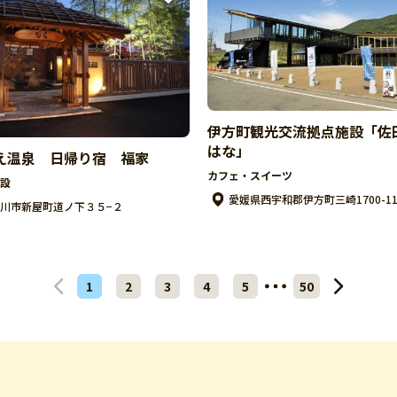
伊方町観光交流拠点施設「佐
はな」
え温泉 日帰り宿 福家
カフェ・スイーツ
設
愛媛県西宇和郡伊方町三崎1700-1
川市新屋町道ノ下３５−２
1
2
3
4
5
50