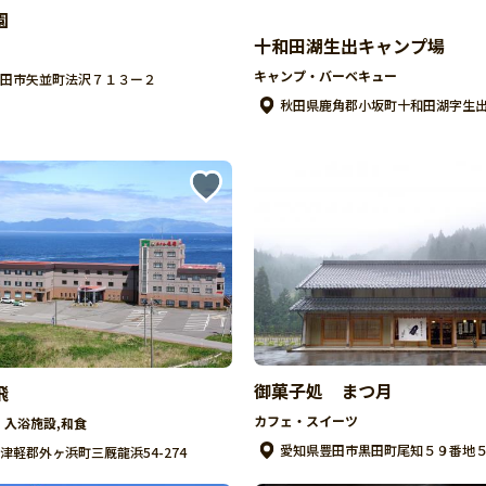
園
十和田湖生出キャンプ場
キャンプ・バーベキュー
田市矢並町法沢７１３ー２
秋田県鹿角郡小坂町十和田湖字生
御菓子処 まつ月
飛
カフェ・スイーツ
・入浴施設,和食
愛知県豊田市黒田町尾知５９番地
津軽郡外ヶ浜町三厩龍浜54-274