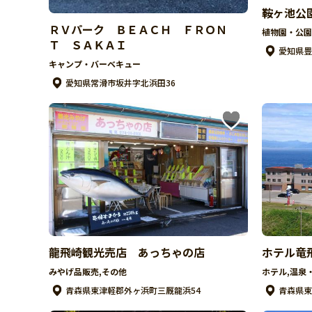
鞍ヶ池公
ＲＶパーク ＢＥＡＣＨ ＦＲＯＮ
植物園・公園
Ｔ ＳＡＫＡＩ
愛知県豊
キャンプ・バーベキュー
愛知県常滑市坂井字北浜田36
龍飛崎観光売店 あっちゃの店
ホテル竜
みやげ品販売,その他
ホテル,温泉
青森県東津軽郡外ヶ浜町三厩龍浜54
青森県東