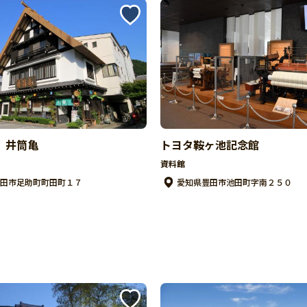
 井筒亀
トヨタ鞍ヶ池記念館
資料館
田市足助町町田町１７
愛知県豊田市池田町字南２５０