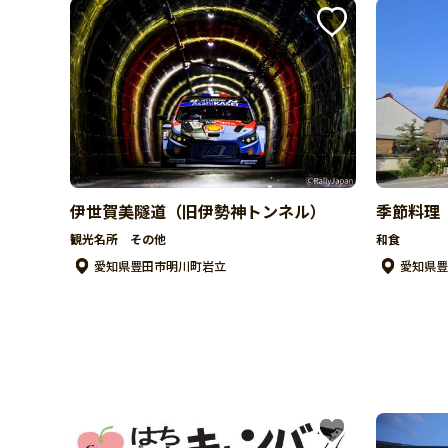
伊世賀美隧道（旧伊勢神トンネル）
季節料理
観光名所 その他
和食
愛知県豊田市明川町岩立
愛知県豊