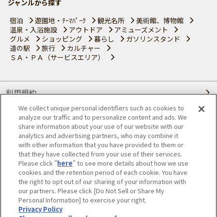
ジャンルから探す
宿泊
遊園地・ﾃｰﾏﾊﾟｰｸ
観光名所
美術館、博物館
温泉・入浴施設
アウトドア
アミューズメント
グルメ
ショッピング
暮らし
ガソリンスタンド
道の駅
旅行
カルチャー
ＳＡ・ＰＡ（サービスエリア）
利用規約
We collect unique personal identifiers such as cookies to
個人情報の取り扱いについて
analyze our traffic and to personalize content and ads. We
share information about your use of our website with our
会員優待サービスの提携をご検討の方へ
analytics and advertising partners, who may combine it
with other information that you have provided to them or
that they have collected from your use of their services.
JAFホームページ
Please click "
here
" to see more details about how we use
cookies and the retention period of each cookie. You have
© JAPAN AUTOMOBILE FEDERATION. All rights reserved.
the right to opt out of our sharing of your information with
our partners. Please click [Do Not Sell or Share My
Personal Information] to exercise your right.
Privacy Policy