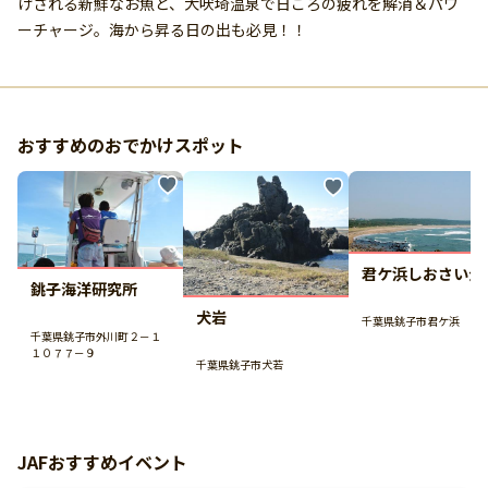
げされる新鮮なお魚と、犬吠埼温泉で日ごろの疲れを解消＆パワ
ーチャージ。海から昇る日の出も必見！！
おすすめのおでかけスポット
君ケ浜しおさい公
銚子海洋研究所
犬岩
千葉県銚子市君ケ浜
千葉県銚子市外川町２－１
１０７７－９
千葉県銚子市犬若
JAFおすすめイベント