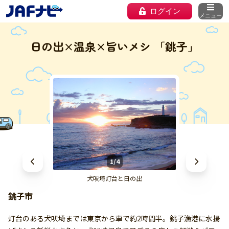
ログイン
メニュー
日の出×温泉×旨いメシ 「銚子」
1/4
犬吠埼灯台と日の出
銚子市
灯台のある犬吠埼までは東京から車で約2時間半。銚子漁港に水揚