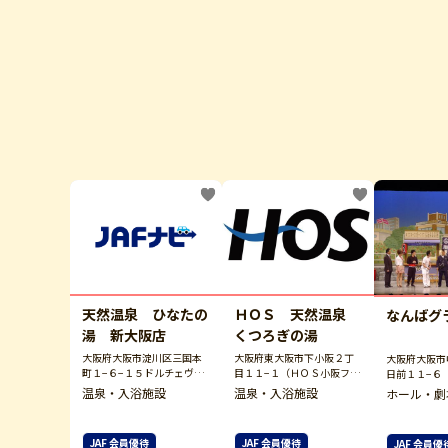
天然温泉 ひなたの
ＨＯＳ 天然温泉
なんばグ
湯 新大阪店
くつろぎの湯
大阪府大阪市淀川区三国本
大阪府東大阪市下小阪２丁
大阪府大阪市
町１−６−１５ドルチェヴィ
目１１−１（ＨＯＳ小阪フィ
日前１１−６
ータ新大阪９Ｆ
ットネスクラブ内）
温泉・入浴施設
温泉・入浴施設
ホール・劇
JAF 会員優待
JAF 会員優待
JAF 会員優