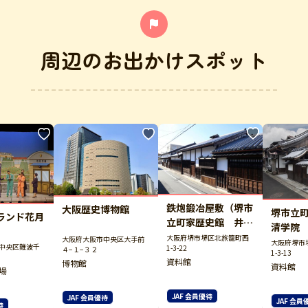
周辺のお出かけスポット
鉄炮鍛冶屋敷（堺市
大阪歴史博物館
堺市立
ランド花月
立町家歴史館 井上
清学院
関右衛門家住宅）
大阪府堺市堺区北旅籠町西
大阪府大阪市中央区大手前
大阪府堺市
中央区難波千
1-3-22
４−１−３２
1-3-13
資料館
博物館
資料館
場
JAF 会員優待
JAF 会員優待
JAF 会員
待