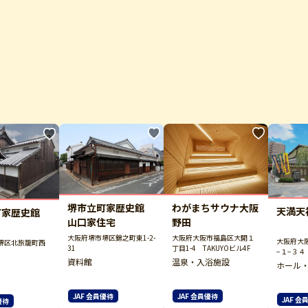
堺市立町家歴史館
わがまちサウナ大阪
天満天
町家歴史館
山口家住宅
野田
大阪府堺市堺区錦之町東1-2-
大阪府大阪市福島区大開１
大阪府大
堺区北旅籠町西
31
丁目1-4 TAKUYOビル4F
−１−３４
資料館
温泉・入浴施設
ホール
JAF 会員優待
JAF 会員優待
JAF 会
優待