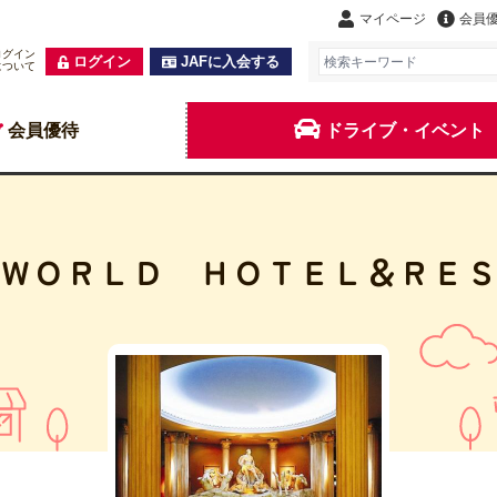
マイページ
会員
ログイン
ログイン
JAFに入会する
について
会員優待
ドライブ・イベント
ＷＯＲＬＤ ＨＯＴＥＬ＆ＲＥ