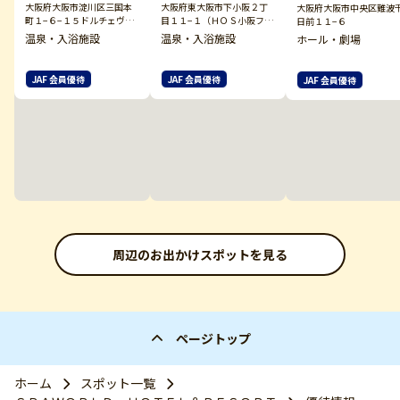
大阪府大阪市淀川区三国本
大阪府東大阪市下小阪２丁
大阪府大阪市中央区難波
町１−６−１５ドルチェヴィ
目１１−１（ＨＯＳ小阪フィ
日前１１−６
ータ新大阪９Ｆ
ットネスクラブ内）
温泉・入浴施設
温泉・入浴施設
ホール・劇場
JAF 会員優待
JAF 会員優待
JAF 会員優待
周辺のお出かけスポットを見る
ページトップ
ホーム
スポット一覧