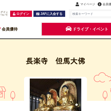
マイページ
会員
ログイン
ログイン
JAFに入会する
について
会員優待
ドライブ・イベント
長楽寺 但馬大佛