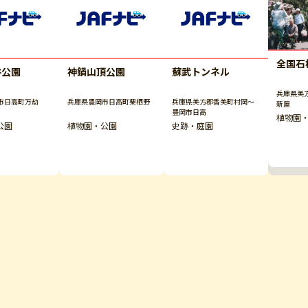
全国石
谷公園
神鍋山頂公園
蘇武トンネル
兵庫県美
市日高町万劫
兵庫県豊岡市日高町栗栖野
兵庫県美方郡香美町村岡～
新屋
豊岡市日高
植物園
公園
植物園・公園
史跡・庭園