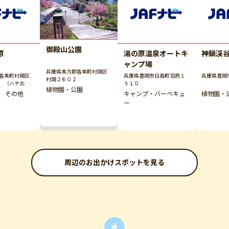
御殿山公園
原
湯の原温泉オートキ
神鍋渓
ャンプ場
兵庫県美方郡香美町村岡区
香美町村岡区
兵庫県豊岡市日高町羽尻１
兵庫県豊岡
村岡２６０２
 （ハチ北観
５１０
植物園・公園
 その他
キャンプ・バーベキュ
植物園・
ー
周辺のお出かけスポットを見る