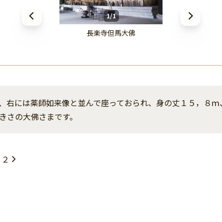
1/1
長楽寺但馬大佛
、右には薬師如来像と並んで座っておられ、身の丈１５，８ｍ
きさの大佛さまです。
４２