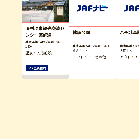
湯村温泉観光交流セ
健康公園
ハチ北高
ンター薬師湯
兵庫県美方郡新温泉町湯
兵庫県美方郡新温泉町湯１
兵庫県美方郡
1604
６８４－５
大笹１５－１
温泉・入浴施設
光協会）
アウトドア その他
アウトドア
JAF 会員優待