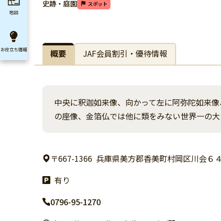
史跡・庭園
スポット
地図
お役立ち
情報
概要
JAF会員割引・優待情報
中央に釈迦如来像、向かって左に阿弥陀如来像
の座像、金箔仏では他に類をみない世界一の大
〒667-1366
兵庫県美方郡香美町村岡区川会６
有り
0796-95-1270