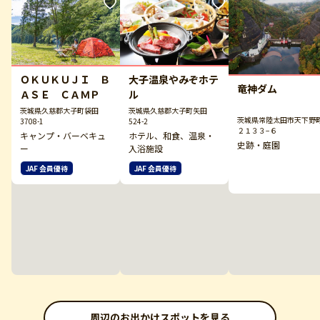
大子温泉やみぞホテ
ＯＫＵＫＵＪＩ Ｂ
竜神ダム
ル
ＡＳＥ ＣＡＭＰ
茨城県久慈郡大子町矢田
茨城県久慈郡大子町袋田
茨城県常陸太田市天下野
524-2
3708-1
２１３３−６
ホテル、和食、温泉・
キャンプ・バーベキュ
史跡・庭園
入浴施設
ー
JAF 会員優待
JAF 会員優待
周辺のお出かけスポットを見る