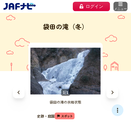
ログイン
メニュー
袋田の滝（冬）
1/1
袋田の滝の氷結状態
史跡・庭園
スポット