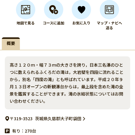
地図で見る
コースに追加
お気に入り
マップ・ナビへ
送る
概要
高さ１２０ｍ・幅７３ｍの大きさを誇り，日本三名瀑のひと
つに数えられるふくろだの滝は，大岩壁を四段に流れること
から，別名「四度の滝」とも呼ばれています。平成２０年９
月１３日オープンの新観瀑台からは，最上段を含めた滝の全
景を鑑賞することができます。滝の氷結状態についてはお問
い合わせください。
〒319-3523
茨城県久慈郡大子町袋田
有り：270台