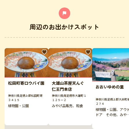
周辺のお出かけスポット
松田町寄ロウバイ園
大雄山茶屋天んぐ
おおいゆめの里
仁王門本店
神奈川県足柄上郡松田町寄
神奈川県南足柄市大雄町１
神奈川県足柄上郡大井町
３４１５
１２５ー２
２７４
植物園・公園
みやげ品販売、和食
植物園・公園、アウ
ドア その他、みや
品販売