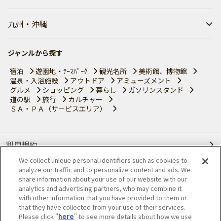
九州・沖縄
ジャンルから探す
宿泊
遊園地・ﾃｰﾏﾊﾟｰｸ
観光名所
美術館、博物館
温泉・入浴施設
アウトドア
アミューズメント
グルメ
ショッピング
暮らし
ガソリンスタンド
道の駅
旅行
カルチャー
ＳＡ・ＰＡ（サービスエリア）
利用規約
We collect unique personal identifiers such as cookies to
個人情報の取り扱いについて
analyze our traffic and to personalize content and ads. We
share information about your use of our website with our
会員優待サービスの提携をご検討の方へ
analytics and advertising partners, who may combine it
with other information that you have provided to them or
that they have collected from your use of their services.
JAFホームページ
Please click "
here
" to see more details about how we use