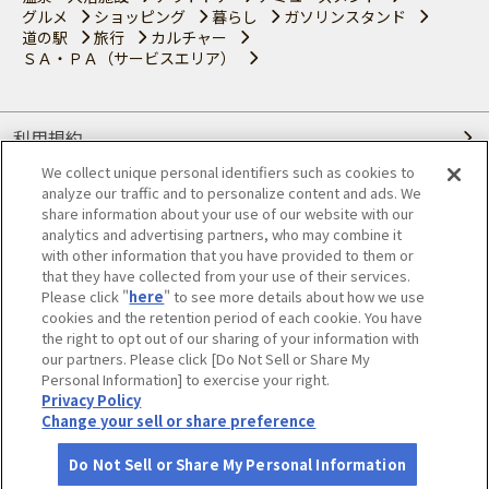
グルメ
ショッピング
暮らし
ガソリンスタンド
道の駅
旅行
カルチャー
ＳＡ・ＰＡ（サービスエリア）
利用規約
We collect unique personal identifiers such as cookies to
個人情報の取り扱いについて
analyze our traffic and to personalize content and ads. We
share information about your use of our website with our
会員優待サービスの提携をご検討の方へ
analytics and advertising partners, who may combine it
with other information that you have provided to them or
that they have collected from your use of their services.
JAFホームページ
Please click "
here
" to see more details about how we use
cookies and the retention period of each cookie. You have
© JAPAN AUTOMOBILE FEDERATION. All rights reserved.
the right to opt out of our sharing of your information with
our partners. Please click [Do Not Sell or Share My
Personal Information] to exercise your right.
Privacy Policy
Change your sell or share preference
Do Not Sell or Share My Personal Information
さがす
コース作成
アカウント
地図
お役立ち
情報