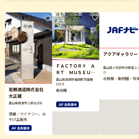
アクアギャラリー
ＦＡＣＴＯＲＹ Ａ
富山県小矢部市内御堂２
ＲＴ ＭＵＳＥＵ
０
Ｍ ＴＯＹＡＭＡ
水族館・動物園・牧
富山県高岡市福岡町荒屋敷
525-9
若鶴酒造株式会社
美術館
大正蔵
富山県砺波市三郎丸208
JAF 会員優待
酒蔵・ワイナリー、み
やげ品販売
JAF 会員優待