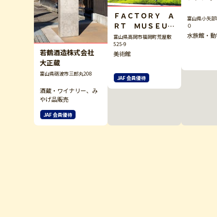
ＦＡＣＴＯＲＹ Ａ
富山県小矢部
ＲＴ ＭＵＳＥＵ
０
Ｍ ＴＯＹＡＭＡ
水族館・動
富山県高岡市福岡町荒屋敷
525-9
若鶴酒造株式会社
美術館
大正蔵
富山県砺波市三郎丸208
JAF 会員優待
酒蔵・ワイナリー、み
やげ品販売
JAF 会員優待