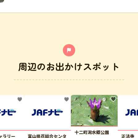
周辺のお出かけスポット
十二町潟水郷公園
ャラリー
富山県花総合センタ
正法寺