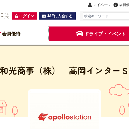
マイページ
会員
ログイン
ログイン
JAFに入会する
について
会員優待
ドライブ・イベント
和光商事（株） 高岡インター