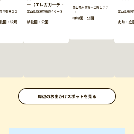
ー（エレガガーデ
富山県氷見市十二町１７７
ン）
市内御堂２２
富山県砺波市高道４６－３
富山県高岡
−１
植物園・公園
物園・牧場
植物園・公園
史跡・庭
周辺のお出かけスポットを見る