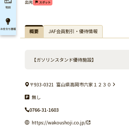
出光
スポット
地図
お役立ち
情報
概要
JAF会員割引・優待情報
【ガソリンスタンド優待施設】
〒933-0321
富山県高岡市六家１２３０
無し
0766-31-1603
https://wakoushoji.co.jp/