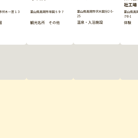
社工場
富山県高岡市伏木国分2-5-
市伏木一宮１３
富山県高岡市常国５９７
富山県高
25
ク8-1
温泉・入浴施設
園
観光名所 その他
体験