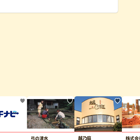
越乃庭
弓の清水
株式会