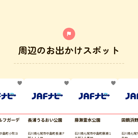
周辺のお出かけスポット
ルフガーデ
長浦うるおい公園
藤瀬霊水公園
田鶴浜
中島町小牧ヨ
石川県七尾市中島町長浦ナ
石川県七尾市中島町藤瀬１
石川県七尾
部１１１他
９部３８番地
先地