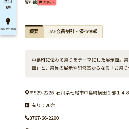
資料館
スポット
地図
お役立ち
情報
概要
JAF会員割引・優待情報
中島町に伝わる祭りをテーマにした展示館。祭
館」と、祭具の展示や研修室からなる「お祭り
〒929-2226
石川県七尾市中島町横田１部１４
有り：20台
0767-66-2200