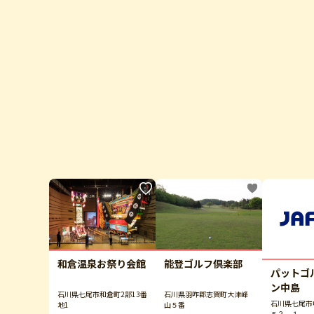
和倉温泉お祭り会館
能登ゴルフ倶楽部
パットゴ
ン中島
石川県七尾市和倉町2部13番
石川県羽咋郡志賀町大津峰
石川県七尾市
地1
山５番
５３－１