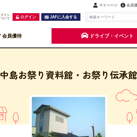
マイページ
会員
ログイン
ログイン
JAFに入会する
について
会員優待
ドライブ・イベント
中島お祭り資料館・お祭り伝承