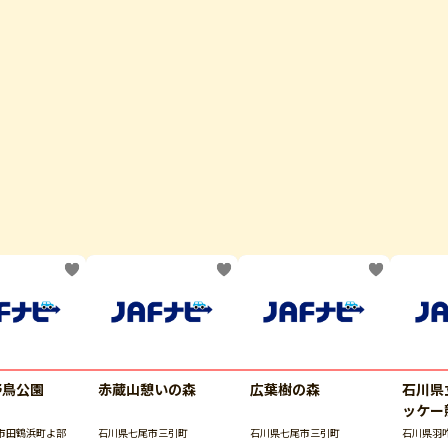
野鳥公園
赤蔵山憩いの森
広葉樹の森
石川県
ッケー
市田鶴浜町よ部
石川県七尾市三引町
石川県七尾市三引町
石川県羽