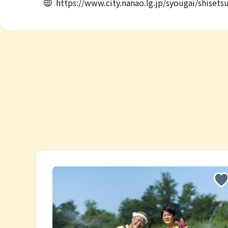
https://www.city.nanao.lg.jp/syougai/shiset