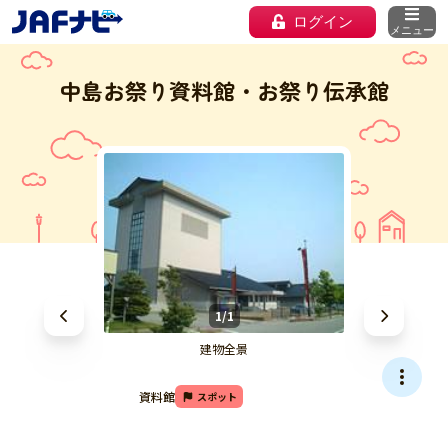
ログイン
メニュー
中島お祭り資料館・お祭り伝承館
1/1
建物全景
資料館
スポット