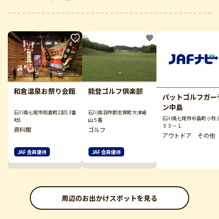
和倉温泉お祭り会館
能登ゴルフ倶楽部
パットゴルフガー
ン中島
石川県七尾市和倉町2部13番
石川県羽咋郡志賀町大津峰
石川県七尾市中島町小牧
地1
山５番
５３－１
資料館
ゴルフ
アウトドア その他
JAF 会員優待
JAF 会員優待
周辺のお出かけスポットを見る