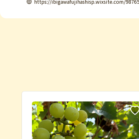
https://ibigawafujihashisp.wixsite.com/9876