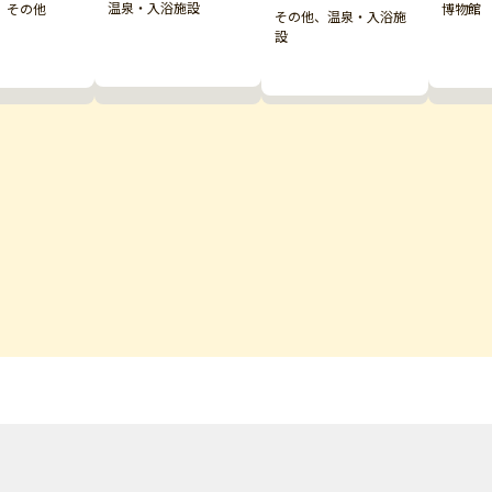
温泉・入浴施設
 その他
博物館
その他、温泉・入浴施
設