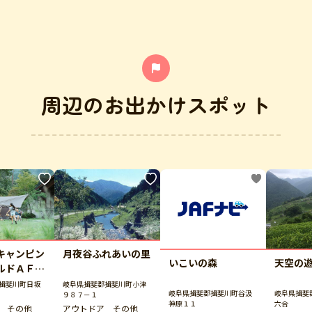
周辺のお出かけスポット
キャンピン
月夜谷ふれあいの里
いこいの森
天空の
ルドＡＦＵ
Ａ
揖斐川町日坂
岐阜県揖斐郡揖斐川町小津
岐阜県揖斐郡揖斐川町谷汲
岐阜県揖斐
９８７－１
神原１１
六合
 その他
アウトドア その他