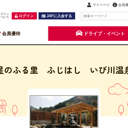
マイページ
会員
ログイン
ログイン
JAFに入会する
について
会員優待
ドライブ・イベント
星のふる里 ふじはし いび川温