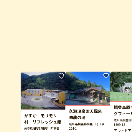
揖斐高原
久瀬温泉露天風呂
グフィー
かすが モリモリ
白龍の湯
ＲＥＰＰ
岐阜県揖斐郡
村 リフレッシュ館
岐阜県揖斐郡揖斐川町日坂
1509-15
224-1
岐阜県揖斐郡揖斐川町春日
アウトドア