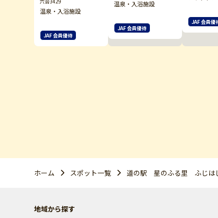
六合3429
温泉・入浴施設
温泉・入浴施設
JAF 会員優
JAF 会員優待
JAF 会員優待
ホーム
スポット一覧
道の駅 星のふる里 ふじは
地域から探す