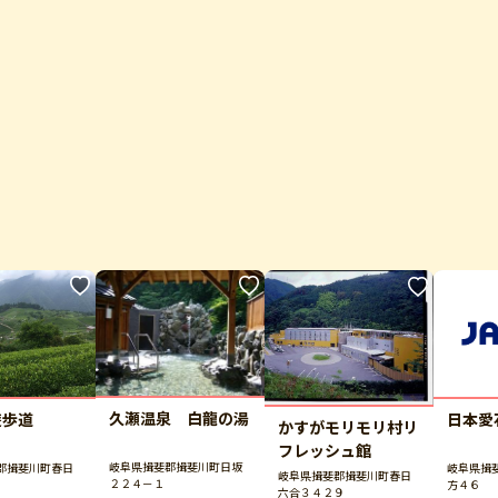
久瀬温泉 白龍の湯
遊歩道
日本愛
かすがモリモリ村リ
フレッシュ館
岐阜県揖斐郡揖斐川町日坂
郡揖斐川町春日
岐阜県揖
岐阜県揖斐郡揖斐川町春日
２２４－１
方４６
六合３４２９