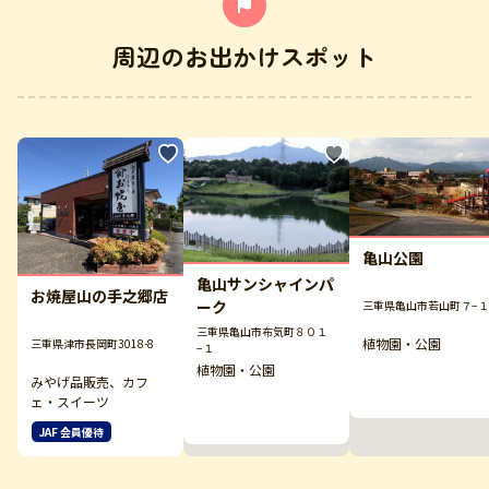
周辺のお出かけスポット
亀山公園
亀山サンシャインパ
お焼屋山の手之郷店
ーク
三重県亀山市若山町７−１
三重県亀山市布気町８０１
植物園・公園
三重県津市長岡町3018-8
−１
植物園・公園
みやげ品販売、カフ
ェ・スイーツ
JAF 会員優待