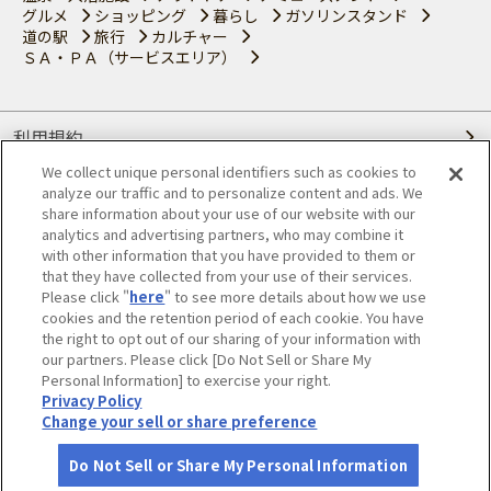
グルメ
ショッピング
暮らし
ガソリンスタンド
道の駅
旅行
カルチャー
ＳＡ・ＰＡ（サービスエリア）
利用規約
We collect unique personal identifiers such as cookies to
個人情報の取り扱いについて
analyze our traffic and to personalize content and ads. We
share information about your use of our website with our
会員優待サービスの提携をご検討の方へ
analytics and advertising partners, who may combine it
with other information that you have provided to them or
that they have collected from your use of their services.
JAFホームページ
Please click "
here
" to see more details about how we use
cookies and the retention period of each cookie. You have
© JAPAN AUTOMOBILE FEDERATION. All rights reserved.
the right to opt out of our sharing of your information with
our partners. Please click [Do Not Sell or Share My
Personal Information] to exercise your right.
Privacy Policy
Change your sell or share preference
Do Not Sell or Share My Personal Information
さがす
コース作成
アカウント
地図
お役立ち
情報