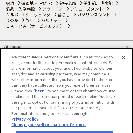
宿泊
遊園地・ﾃｰﾏﾊﾟｰｸ
観光名所
美術館、博物館
温泉・入浴施設
アウトドア
アミューズメント
グルメ
ショッピング
暮らし
ガソリンスタンド
道の駅
旅行
カルチャー
ＳＡ・ＰＡ（サービスエリア）
利用規約
We collect unique personal identifiers such as cookies to
個人情報の取り扱いについて
analyze our traffic and to personalize content and ads. We
share information about your use of our website with our
会員優待サービスの提携をご検討の方へ
analytics and advertising partners, who may combine it
with other information that you have provided to them or
that they have collected from your use of their services.
JAFホームページ
Please click "
here
" to see more details about how we use
cookies and the retention period of each cookie. You have
© JAPAN AUTOMOBILE FEDERATION. All rights reserved.
the right to opt out of our sharing of your information with
our partners. Please click [Do Not Sell or Share My
Personal Information] to exercise your right.
Privacy Policy
Change your sell or share preference