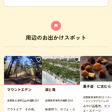
周辺のお出かけスポット
菓子道 に志むら
マウントエデン
湖と苺
滋賀県草津市渋川1-7-3シ
滋賀県大津市石山外畑町203
滋賀県草津市矢橋町2001
ーメゾンサブライム 1F
みやげ品販売、カフ
アウトドア その他、
味覚狩り、カフェ・ス
ェ・スイーツ