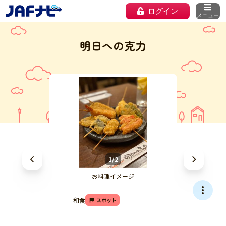
ログイン
メニュー
明日への克力
1/2
お料理イメージ
和食
スポット