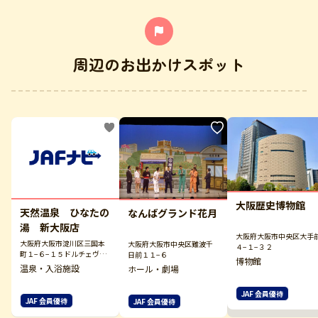
周辺のお出かけスポット
大阪歴史博物館
天然温泉 ひなたの
なんばグランド花月
湯 新大阪店
大阪府大阪市中央区大手
大阪府大阪市淀川区三国本
大阪府大阪市中央区難波千
４−１−３２
町１−６−１５ドルチェヴィ
日前１１−６
博物館
ータ新大阪９Ｆ
温泉・入浴施設
ホール・劇場
JAF 会員優待
JAF 会員優待
JAF 会員優待