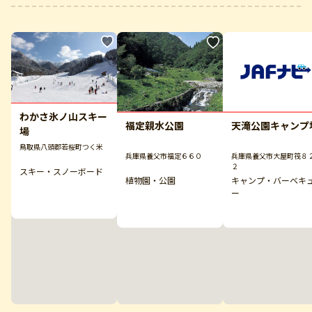
わかさ氷ノ山スキー
福定親水公園
天滝公園キャンプ
場
鳥取県八頭郡若桜町つく米
兵庫県養父市福定６６０
兵庫県養父市大屋町筏８
２
スキー・スノーボード
植物園・公園
キャンプ・バーベキ
ー