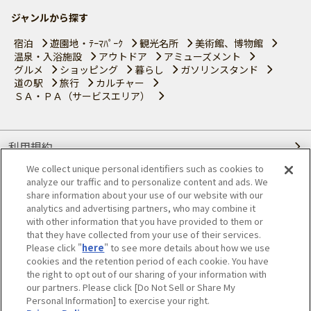
ジャンルから探す
宿泊
遊園地・ﾃｰﾏﾊﾟｰｸ
観光名所
美術館、博物館
温泉・入浴施設
アウトドア
アミューズメント
グルメ
ショッピング
暮らし
ガソリンスタンド
道の駅
旅行
カルチャー
ＳＡ・ＰＡ（サービスエリア）
利用規約
We collect unique personal identifiers such as cookies to
個人情報の取り扱いについて
analyze our traffic and to personalize content and ads. We
share information about your use of our website with our
会員優待サービスの提携をご検討の方へ
analytics and advertising partners, who may combine it
with other information that you have provided to them or
that they have collected from your use of their services.
JAFホームページ
Please click "
here
" to see more details about how we use
cookies and the retention period of each cookie. You have
© JAPAN AUTOMOBILE FEDERATION. All rights reserved.
the right to opt out of our sharing of your information with
our partners. Please click [Do Not Sell or Share My
Personal Information] to exercise your right.