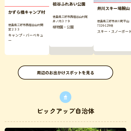
祖谷ふれあい公園
井川スキー場腕山
かずら橋キャンプ村
徳島県三好市西祖谷山村尾
井ノ内３７９
徳島県三好市井川町平山
徳島県三好市西祖谷山村閑
7326-129他
植物園・公園
定２３３
スキー・スノーボー
キャンプ・バーベキュ
ー
周辺のお出かけスポットを見る
ピックアップ自治体