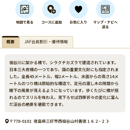
地図で見る
コースに追加
お気に入り
マップ・ナビへ
送る
概要
JAF会員割引・優待情報
祖谷川に架かる橋で、シラクチカズラで建造されています。
日本三大奇橋の一つであり、国の重要文化財にも指定されま
した。全長45メートル、幅2メートル、水面からの高さ14メ
ートルのつり橋は原始的な構造で、足元の渡し木の隙間から
眼下の風景が見えるようになっています。歩くたびに橋が揺
れるのでスリルを味わえ、見下ろせば四季折々の変化に富ん
だ渓谷の絶景を堪能できます。
〒778-0102
徳島県三好市西祖谷山村善徳１６２−２