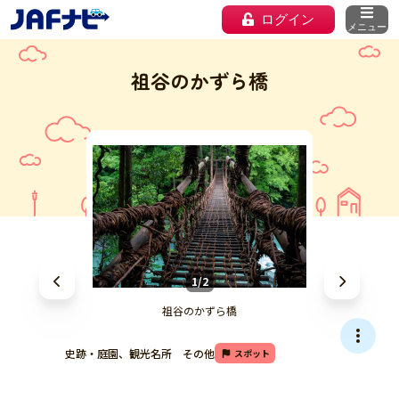
ログイン
メニュー
祖谷のかずら橋
1/2
祖谷のかずら橋
史跡・庭園、観光名所 その他
スポット