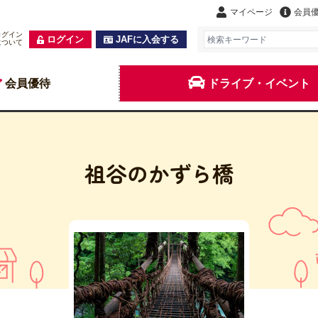
マイページ
会員
ログイン
ログイン
JAFに入会する
について
会員優待
ドライブ・イベント
祖谷のかずら橋