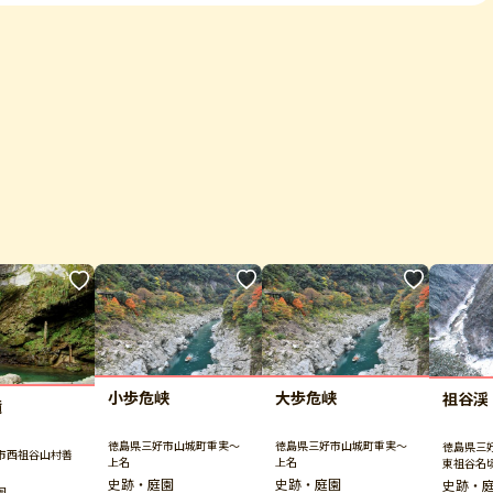
小歩危峡
大歩危峡
祖谷渓
滝
徳島県三好市山城町重実～
徳島県三好市山城町重実～
徳島県三
市西祖谷山村善
上名
上名
東祖谷名
史跡・庭園
史跡・庭園
史跡・
園