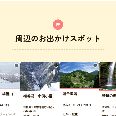
周辺のお出かけスポット
落合集落
ー場腕山
琵琶の
祖谷渓・小便小僧
徳島県三好市東祖谷落合
井川町平山
徳島県三好
徳島県三好市池田町松尾～
徳
西祖谷山村
史跡・庭園
ノーボード
史跡・庭