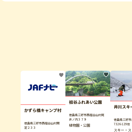
祖谷ふれあい公園
井川スキ
かずら橋キャンプ村
徳島県三好市西祖谷山村尾
井ノ内３７９
徳島県三好市
徳島県三好市西祖谷山村閑
7326-129他
植物園・公園
定２３３
スキー・ス