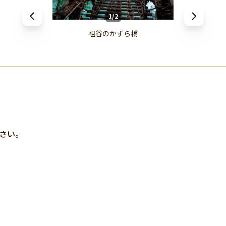
1/2
祖谷のかずら橋
ださい。