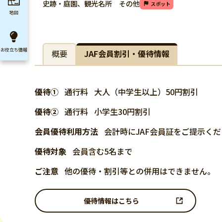
史跡・庭園、観光名所 その他
スポット
地図
お役立ち
情報
概要
JAF会員割引・優待情報
優待①
通行料
大人（中学生以上）50円割引
優待②
通行料
小学生30円割引
会員優待利用方法
会計時にJAF会員証をご提示く
優待対象
会員含む5名まで
ご注意
他の優待・割引等との併用はできません。
優待情報はこちら