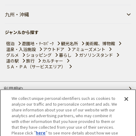
九州・沖縄
ジャンルから探す
宿泊
遊園地・ﾃｰﾏﾊﾟｰｸ
観光名所
美術館、博物館
温泉・入浴施設
アウトドア
アミューズメント
グルメ
ショッピング
暮らし
ガソリンスタンド
道の駅
旅行
カルチャー
ＳＡ・ＰＡ（サービスエリア）
利用規約
We collect unique personal identifiers such as cookies to
個人情報の取り扱いについて
analyze our traffic and to personalize content and ads. We
share information about your use of our website with our
会員優待サービスの提携をご検討の方へ
analytics and advertising partners, who may combine it
with other information that you have provided to them or
that they have collected from your use of their services.
JAFホームページ
Please click "
here
" to see more details about how we use