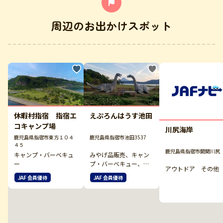
周辺のお出かけスポット
休暇村指宿 指宿エ
えぷろんはうす池田
コキャンプ場
川尻海岸
鹿児島県指宿市東方１０４
鹿児島県指宿市池田3537
４５
鹿児島県指宿市開聞川尻
キャンプ・バーベキュ
みやげ品販売、キャン
ー
プ・バーベキュー、ア
アウトドア その他
ウトドア その他
JAF 会員優待
JAF 会員優待