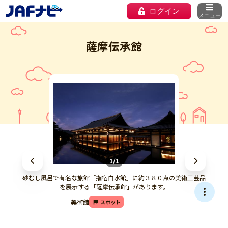
ログイン
メニュー
薩摩伝承館
1/1
砂むし風呂で有名な旅館「指宿白水館」に約３８０点の美術工芸品
を展示する「薩摩伝承館」があります。
美術館
スポット