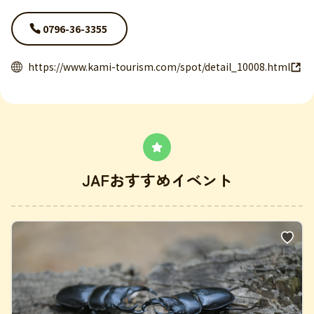
0796-36-3355
https://www.kami-tourism.com/spot/detail_10008.html
JAFおすすめイベント