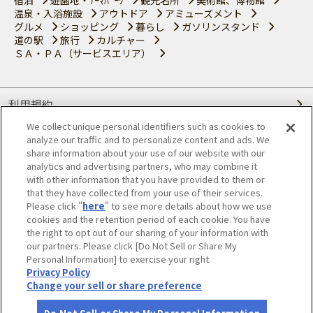
温泉・入浴施設
アウトドア
アミューズメント
グルメ
ショッピング
暮らし
ガソリンスタンド
道の駅
旅行
カルチャー
ＳＡ・ＰＡ（サービスエリア）
利用規約
We collect unique personal identifiers such as cookies to
個人情報の取り扱いについて
analyze our traffic and to personalize content and ads. We
share information about your use of our website with our
会員優待サービスの提携をご検討の方へ
analytics and advertising partners, who may combine it
with other information that you have provided to them or
that they have collected from your use of their services.
JAFホームページ
Please click "
here
" to see more details about how we use
cookies and the retention period of each cookie. You have
© JAPAN AUTOMOBILE FEDERATION. All rights reserved.
the right to opt out of our sharing of your information with
our partners. Please click [Do Not Sell or Share My
Personal Information] to exercise your right.
Privacy Policy
Change your sell or share preference