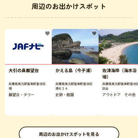
周辺のお出かけスポット
大引の鼻展望台
かえる島（今子浦）
佐津海岸（海水浴
場）
兵庫県美方郡香美町香住区
兵庫県美方郡香美町香住区
兵庫県美方郡香美町香住
境
境６３４
訓谷
展望台・タワー
史跡・庭園
アウトドア その他
周辺のお出かけスポットを見る