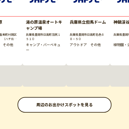
原
湯の原温泉オートキ
兵庫県立但馬ドーム
神鍋渓
ャンプ場
香美町村岡区
兵庫県豊岡市日高町羽尻１
兵庫県豊岡市日高町名色８
兵庫県豊岡
 （ハチ北観
５１０
８－５０
 その他
キャンプ・バーベキュ
アウトドア その他
植物園・
ー
周辺のお出かけスポットを見る