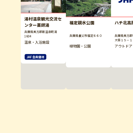
湯村温泉観光交流セ
福定親水公園
ハチ北高
ンター薬師湯
兵庫県美方郡新温泉町湯
兵庫県養父市福定６６０
兵庫県美方郡
1604
大笹１５－１
温泉・入浴施設
光協会）
植物園・公園
アウトドア
JAF 会員優待