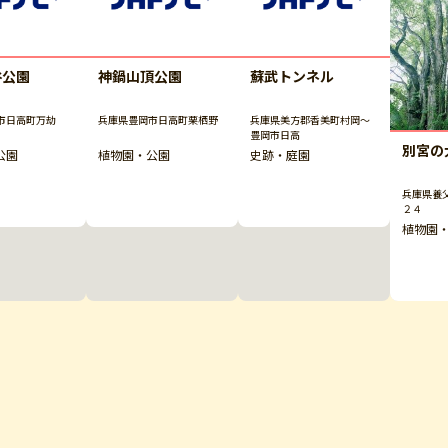
谷公園
神鍋山頂公園
蘇武トンネル
市日高町万劫
兵庫県豊岡市日高町栗栖野
兵庫県美方郡香美町村岡～
豊岡市日高
別宮の
公園
植物園・公園
史跡・庭園
兵庫県養
２４
植物園