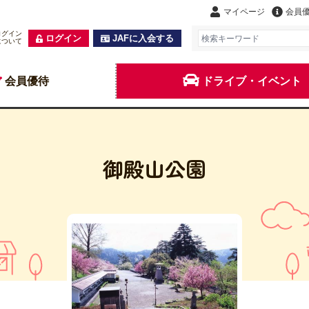
マイページ
会員
ログイン
ログイン
JAFに入会する
について
会員優待
ドライブ・イベント
御殿山公園