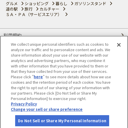
グルメ
ショッピング
暮らし
ガソリンスタンド
道の駅
旅行
カルチャー
ＳＡ・ＰＡ（サービスエリア）
利用規約
We collect unique personal identifiers such as cookies to
個人情報の取り扱いについて
analyze our traffic and to personalize content and ads. We
share information about your use of our website with our
会員優待サービスの提携をご検討の方へ
analytics and advertising partners, who may combine it
with other information that you have provided to them or
that they have collected from your use of their services.
JAFホームページ
Please click "
here
" to see more details about how we use
cookies and the retention period of each cookie. You have
© JAPAN AUTOMOBILE FEDERATION. All rights reserved.
the right to opt out of our sharing of your information with
our partners. Please click [Do Not Sell or Share My
Personal Information] to exercise your right.
Privacy Policy
Change your sell or share preference
Do Not Sell or Share My Personal Information
さがす
コース作成
アカウント
地図
お役立ち
情報